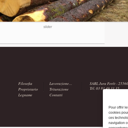
slider
Filosofia
Lavorazione…
SARL Jura Forêt - 25560
Tél. 03 81 49 31 35
Proprietario
Triturazione
Legname
Contatti
Pour offrir 
cookies pour
ces technolo
navigation ou